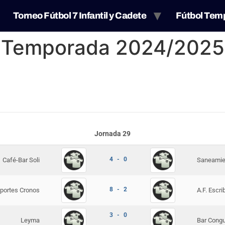
Torneo Fútbol 7 Infantil y Cadete
Fútbol Tem
o Temporada 2024/2025
Jornada 29
4 - 0
Café-Bar Soli
Saneamie
8 - 2
portes Cronos
A.F. Escr
3 - 0
Leyma
Bar Congu