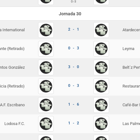
0:
-3
Jornada 30
2 - 1
 International
Atardecer
0 - 3
nte (Retirado)
Leyma
3 - 0
ntos González
Belt´z Per
0 - 3
cia (Retirado)
Restaura
1 - 6
A.F. Escribano
Café-Bar 
1 - 2
Lodosa F.C.
Las Palm