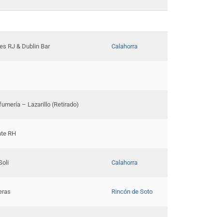
es RJ & Dublin Bar
Calahorra
fumería – Lazarillo (Retirado)
nte RH
Soli
Calahorra
eras
Rincón de Soto