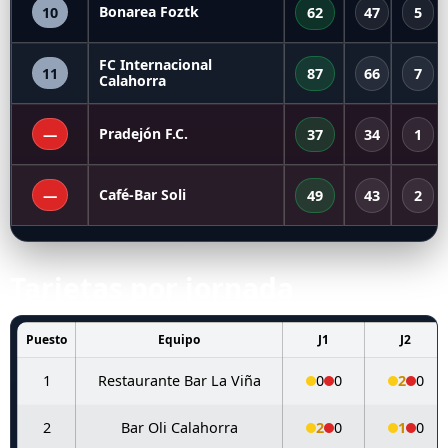
Bonarea Foztk
10
62
47
5
FC Internacional
11
87
66
7
Calahorra
Pradejón F.C.
—
37
34
1
Café-Bar Soli
—
49
43
2
Tarjetas por jornada
Puesto
Equipo
J1
J2
1
Restaurante Bar La Viña
0
0
2
0
2
Bar Oli Calahorra
2
0
1
0