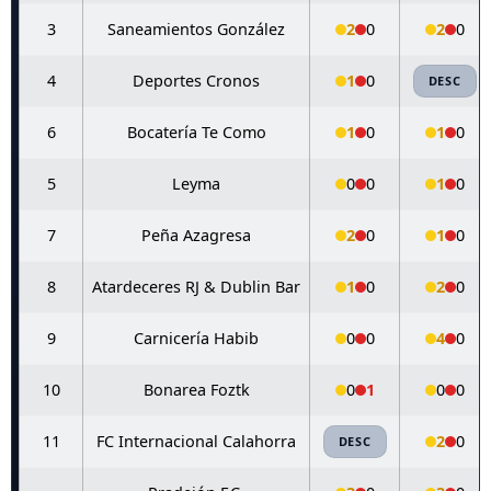
3
Saneamientos González
2
0
2
0
4
Deportes Cronos
1
0
DESC
6
Bocatería Te Como
1
0
1
0
5
Leyma
0
0
1
0
7
Peña Azagresa
2
0
1
0
8
Atardeceres RJ & Dublin Bar
1
0
2
0
9
Carnicería Habib
0
0
4
0
10
Bonarea Foztk
0
1
0
0
11
FC Internacional Calahorra
2
0
DESC