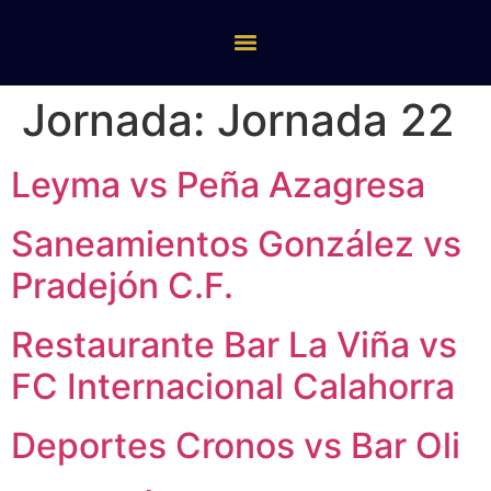
Jornada:
Jornada 22
Leyma vs Peña Azagresa
Saneamientos González vs
Pradejón C.F.
Restaurante Bar La Viña vs
FC Internacional Calahorra
Deportes Cronos vs Bar Oli